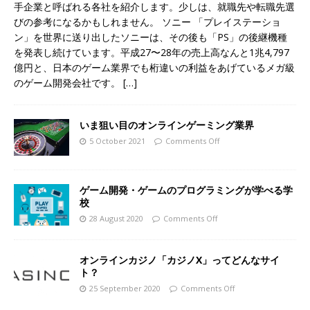
手企業と呼ばれる各社を紹介します。少しは、就職先や転職先選
びの参考になるかもしれません。 ソニー 「プレイステーショ
ン」を世界に送り出したソニーは、その後も「PS」の後継機種
を発表し続けています。平成27〜28年の売上高なんと1兆4,797
億円と、日本のゲーム業界でも桁違いの利益をあげているメガ級
のゲーム開発会社です。
[…]
いま狙い目のオンラインゲーミング業界
5 October 2021
Comments Off
ゲーム開発・ゲームのプログラミングが学べる学
校
28 August 2020
Comments Off
オンラインカジノ「カジノX」ってどんなサイ
ト？
25 September 2020
Comments Off